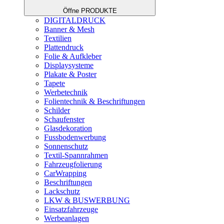
Öffne PRODUKTE
DIGITALDRUCK
Banner & Mesh
Textilien
Plattendruck
Folie & Aufkleber
Displaysysteme
Plakate & Poster
Tapete
Werbetechnik
Folientechnik & Beschriftungen
Schilder
Schaufenster
Glasdekoration
Fussbodenwerbung
Sonnenschutz
Textil-Spannrahmen
Fahrzeugfolierung
CarWrapping
Beschriftungen
Lackschutz
LKW & BUSWERBUNG
Einsatzfahrzeuge
Werbeanlagen