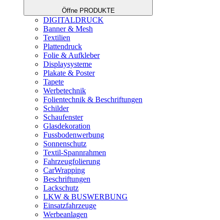
Öffne PRODUKTE
DIGITALDRUCK
Banner & Mesh
Textilien
Plattendruck
Folie & Aufkleber
Displaysysteme
Plakate & Poster
Tapete
Werbetechnik
Folientechnik & Beschriftungen
Schilder
Schaufenster
Glasdekoration
Fussbodenwerbung
Sonnenschutz
Textil-Spannrahmen
Fahrzeugfolierung
CarWrapping
Beschriftungen
Lackschutz
LKW & BUSWERBUNG
Einsatzfahrzeuge
Werbeanlagen