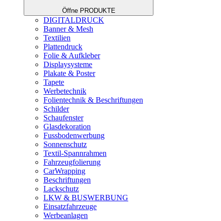
Öffne PRODUKTE
DIGITALDRUCK
Banner & Mesh
Textilien
Plattendruck
Folie & Aufkleber
Displaysysteme
Plakate & Poster
Tapete
Werbetechnik
Folientechnik & Beschriftungen
Schilder
Schaufenster
Glasdekoration
Fussbodenwerbung
Sonnenschutz
Textil-Spannrahmen
Fahrzeugfolierung
CarWrapping
Beschriftungen
Lackschutz
LKW & BUSWERBUNG
Einsatzfahrzeuge
Werbeanlagen