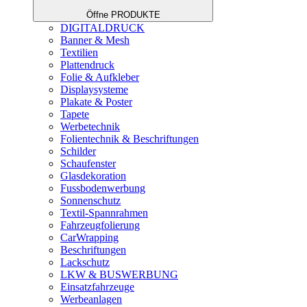
Öffne PRODUKTE
DIGITALDRUCK
Banner & Mesh
Textilien
Plattendruck
Folie & Aufkleber
Displaysysteme
Plakate & Poster
Tapete
Werbetechnik
Folientechnik & Beschriftungen
Schilder
Schaufenster
Glasdekoration
Fussbodenwerbung
Sonnenschutz
Textil-Spannrahmen
Fahrzeugfolierung
CarWrapping
Beschriftungen
Lackschutz
LKW & BUSWERBUNG
Einsatzfahrzeuge
Werbeanlagen