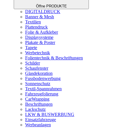
Öffne PRODUKTE
DIGITALDRUCK
Banner & Mesh
Textilien
Plattendruck
Folie & Aufkleber
Displaysysteme
Plakate & Poster
Tapete
Werbetechnik
Folientechnik & Beschriftungen
Schilder
Schaufenster
Glasdekoration
Fussbodenwerbung
Sonnenschutz
Textil-Spannrahmen
Fahrzeugfolierung
CarWrapping
Beschriftungen
Lackschutz
LKW & BUSWERBUNG
Einsatzfahrzeuge
Werbeanlagen