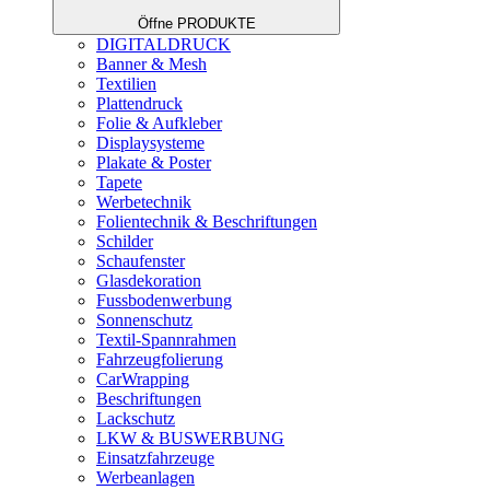
Öffne PRODUKTE
DIGITALDRUCK
Banner & Mesh
Textilien
Plattendruck
Folie & Aufkleber
Displaysysteme
Plakate & Poster
Tapete
Werbetechnik
Folientechnik & Beschriftungen
Schilder
Schaufenster
Glasdekoration
Fussbodenwerbung
Sonnenschutz
Textil-Spannrahmen
Fahrzeugfolierung
CarWrapping
Beschriftungen
Lackschutz
LKW & BUSWERBUNG
Einsatzfahrzeuge
Werbeanlagen