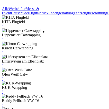
Alle
Werbelifter
Messe &
Event
Bauschilder
Digitaldruck
Ladengestaltung
Fahrzeugbeschriftung
D
KITA Flugfeld
'
Lippemeier Carwrapping
'
Kirron Carwrapping
'
Liftersystem am Elbenplatz
'
Ofen Weiß Calw
'
KUK-Wrapping
'
Reddy Fellbach VW T6
'