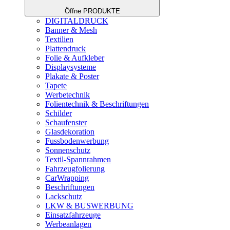
Öffne PRODUKTE
DIGITALDRUCK
Banner & Mesh
Textilien
Plattendruck
Folie & Aufkleber
Displaysysteme
Plakate & Poster
Tapete
Werbetechnik
Folientechnik & Beschriftungen
Schilder
Schaufenster
Glasdekoration
Fussbodenwerbung
Sonnenschutz
Textil-Spannrahmen
Fahrzeugfolierung
CarWrapping
Beschriftungen
Lackschutz
LKW & BUSWERBUNG
Einsatzfahrzeuge
Werbeanlagen